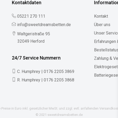
Kontaktdaten
Informatio
05221 270 111
Kontakt
info@sweetdreamsbetten.de
Über uns
Unser Servic
Waltgeristraße 95
32049 Herford
Erfahrungen
Bestellstatu
24/7 Service Nummern
Zahlung & V
Elektrogese
C. Humphrey | 0176 2205 3869
Batteriegese
R. Humphrey | 0176 2205 3868
e Preise in Euro inkl. gesetzlicher MwSt. und zzgl. evtl. anfallenden Versandkos
© 2021 sweetdreamsbetten.de