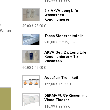
Ursprünglicher
Aktueller
110,99
€
99,99
€
Preis
Preis
2 x AKVA Long Life
war:
ist:
Wasserbett-
110,99 €
99,99 €.
Konditionierer
t
Ursprünglicher
Aktueller
40,00
€
28,00
€
. Woran
Preis
Preis
Tasso Sicherheitsfolie
war:
ist:
Preisspanne:
–
210,00
€
235,00
€
40,00 €
28,00 €.
210,00 €
AKVA-Set: 2 x Long Life
bis
Konditionierer + 1 x
235,00 €
Vinylwash
Ursprünglicher
Aktueller
60,00
€
45,00
€
Preis
Preis
Aquaflair Trennkeil
war:
ist:
Ursprünglicher
Aktueller
166,00
€
159,00
€
60,00 €
45,00 €.
Preis
Preis
war:
ist:
DERMAPUR® Kissen mit
Visco-Flocken
166,00 €
159,00 €.
Ursprünglicher
Aktueller
110,99
€
99,99
€