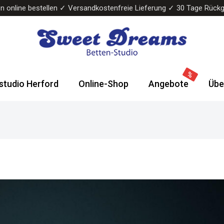
n online bestellen ✓ Versandkostenfreie Lieferung ✓ 30 Tage Rück
Sweet
Wasserbetten
Dreams
&
studio Herford
Online-Shop
Angebote
Übe
Bettenstudio
Boxspringbetten