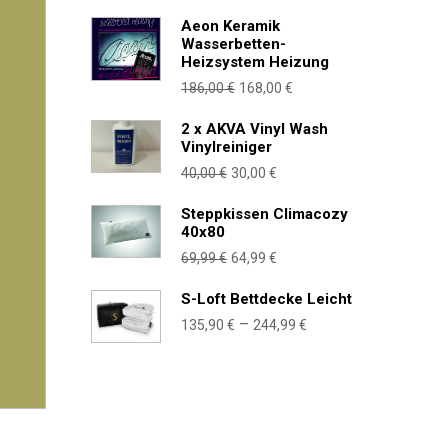
Preis
Preis
Aeon Keramik
war:
ist:
Wasserbetten-
110,99 €
99,99 €.
Heizsystem Heizung
Ursprünglicher
Aktueller
186,00
€
168,00
€
Preis
Preis
2 x AKVA Vinyl Wash
war:
ist:
Vinylreiniger
186,00 €
168,00 €.
Ursprünglicher
Aktueller
40,00
€
30,00
€
Preis
Preis
Steppkissen Climacozy
war:
ist:
40x80
40,00 €
30,00 €.
Ursprünglicher
Aktueller
69,99
€
64,99
€
Preis
Preis
S-Loft Bettdecke Leicht
war:
ist:
Preisspanne:
–
135,90
€
244,99
€
69,99 €
64,99 €.
135,90 €
bis
244,99 €