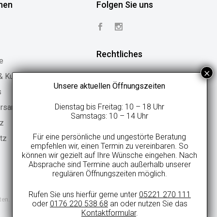
nen
Folgen Sie uns
Rechtliches
e
 & Kundenstimmen
Vertrag widerrufen
Unsere aktuellen Öffnungszeiten
s
Widerrufsbelehrung
Dienstag bis Freitag: 10 – 18 Uhr
ersand
Geschäftsbedingungen
Samstags: 10 – 14 Uhr
tz
Datenschutzerklärung
Für eine persönliche und ungestörte Beratung
tz
Online-Streitbeilegung
empfehlen wir, einen Termin zu vereinbaren. So
können wir gezielt auf Ihre Wünsche eingehen. Nach
Impressum
Absprache sind Termine auch außerhalb unserer
regulären Öffnungszeiten möglich.
Rufen Sie uns hierfür gerne unter
05221 270 111
ten.
oder
0176 220 538 68
an oder nutzen Sie das
Kontaktformular
.