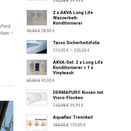
Ursprünglicher
Aktueller
110,99
€
99,99
€
Preis
Preis
2 x AKVA Long Life
war:
ist:
Wasserbett-
110,99 €
99,99 €.
Konditionierer
rford
Ursprünglicher
Aktueller
40,00
€
28,00
€
efern –
Preis
Preis
Tasso Sicherheitsfolie
war:
ist:
Preisspanne:
–
210,00
€
235,00
€
40,00 €
28,00 €.
210,00 €
AKVA-Set: 2 x Long Life
bis
Konditionierer + 1 x
235,00 €
Vinylwash
Ursprünglicher
Aktueller
60,00
€
45,00
€
Preis
Preis
DERMAPUR® Kissen mit
war:
ist:
Visco-Flocken
60,00 €
45,00 €.
Ursprünglicher
Aktueller
110,99
€
99,99
€
Preis
Preis
Aquaflair Trennkeil
war:
ist:
Ursprünglicher
Aktueller
166,00
€
159,00
€
110,99 €
99,99 €.