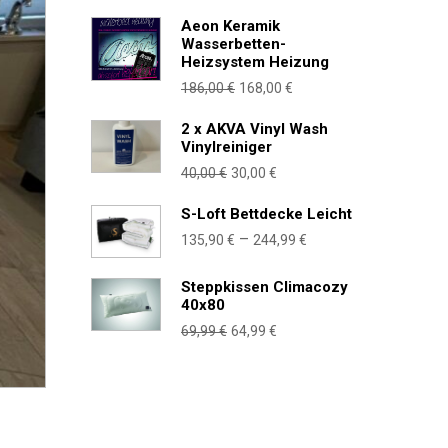
Preis
Preis
war:
ist:
Aeon Keramik
Wasserbetten-
166,00 €
159,00 €.
Heizsystem Heizung
Ursprünglicher
Aktueller
186,00
€
168,00
€
Preis
Preis
2 x AKVA Vinyl Wash
war:
ist:
Vinylreiniger
186,00 €
168,00 €.
Ursprünglicher
Aktueller
40,00
€
30,00
€
Preis
Preis
S-Loft Bettdecke Leicht
war:
ist:
Preisspanne:
–
135,90
€
244,99
€
40,00 €
30,00 €.
135,90 €
bis
Steppkissen Climacozy
40x80
244,99 €
Ursprünglicher
Aktueller
69,99
€
64,99
€
Preis
Preis
war:
ist:
69,99 €
64,99 €.