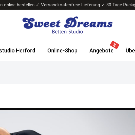
n online bestellen ✓ Versandkostenfreie Lieferung ✓ 30 Tage Rück
Sweet
Wasserbetten
Dreams
&
studio Herford
Online-Shop
Angebote
Übe
Bettenstudio
Boxspringbetten