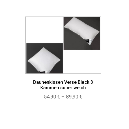
Daunenkissen Verse Black 3
Kammen super weich
Preisspanne:
54,90
€
–
89,90
€
54,90 €
bis
89,90 €