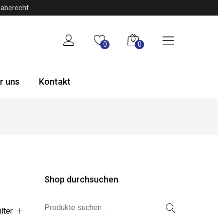
gaberecht
0
0
r uns
Kontakt
Shop durchsuchen
Suchen nach:
ilter