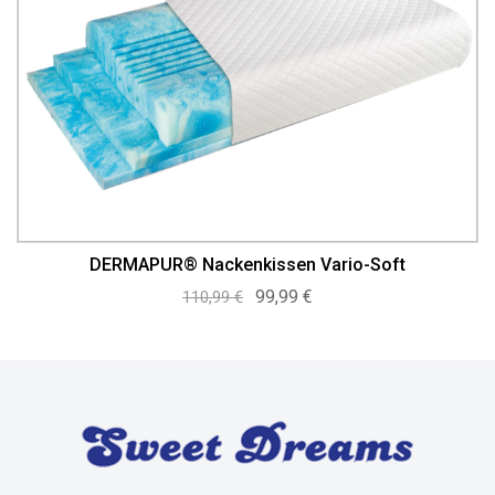
DERMAPUR® Nackenkissen Vario-Soft
Ursprünglicher
Aktueller
99,99
€
110,99
€
Preis
Preis
war:
ist:
110,99 €
99,99 €.