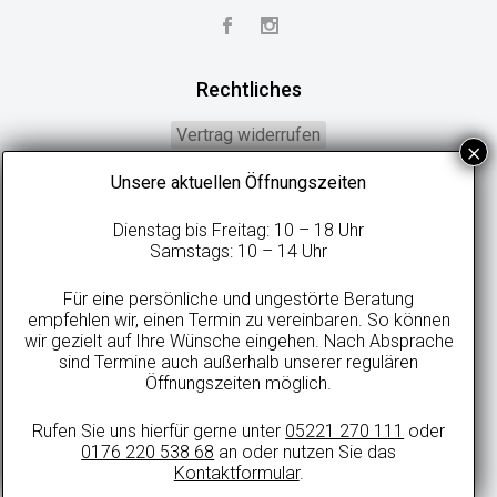
Rechtliches
Vertrag widerrufen
Widerrufsbelehrung
Unsere aktuellen Öffnungszeiten
Geschäftsbedingungen
Dienstag bis Freitag: 10 – 18 Uhr
Datenschutzerklärung
Samstags: 10 – 14 Uhr
Online-Streitbeilegung
Für eine persönliche und ungestörte Beratung
Impressum
empfehlen wir, einen Termin zu vereinbaren. So können
wir gezielt auf Ihre Wünsche eingehen. Nach Absprache
sind Termine auch außerhalb unserer regulären
Öffnungszeiten möglich.
Alle Preise in Euro inkl. gesetzlicher MwSt. und zzgl. evtl. anfallenden
Rufen Sie uns hierfür gerne unter
05221 270 111
oder
Versandkosten.
0176 220 538 68
an oder nutzen Sie das
© 2021 sweetdreamsbetten.de
Kontaktformular
.