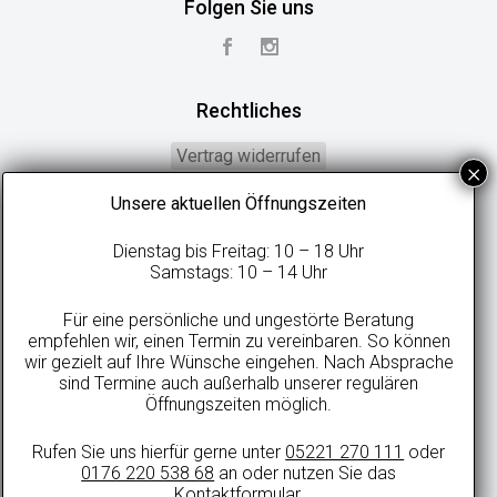
Folgen Sie uns
Rechtliches
Vertrag widerrufen
Widerrufsbelehrung
Unsere aktuellen Öffnungszeiten
Geschäftsbedingungen
Dienstag bis Freitag: 10 – 18 Uhr
Datenschutzerklärung
Samstags: 10 – 14 Uhr
Online-Streitbeilegung
Für eine persönliche und ungestörte Beratung
Impressum
empfehlen wir, einen Termin zu vereinbaren. So können
wir gezielt auf Ihre Wünsche eingehen. Nach Absprache
sind Termine auch außerhalb unserer regulären
Öffnungszeiten möglich.
Alle Preise in Euro inkl. gesetzlicher MwSt. und zzgl. evtl. anfallenden
Rufen Sie uns hierfür gerne unter
05221 270 111
oder
Versandkosten.
0176 220 538 68
an oder nutzen Sie das
© 2021 sweetdreamsbetten.de
Kontaktformular
.