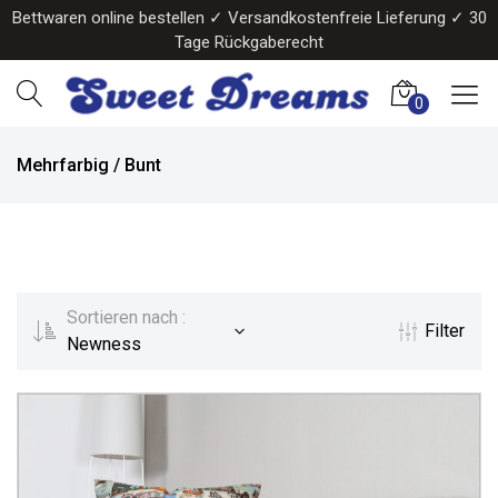
Bettwaren online bestellen ✓ Versandkostenfreie Lieferung ✓ 30
Tage Rückgaberecht
0
Mehrfarbig / Bunt
Sortieren nach :
Filter
Newness