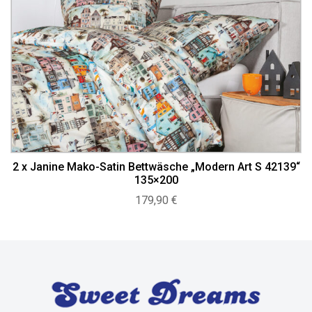
2 x Janine Mako-Satin Bettwäsche „Modern Art S 42139“
135×200
179,90
€