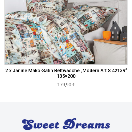
2 x Janine Mako-Satin Bettwäsche „Modern Art S 42139“
135×200
179,90
€