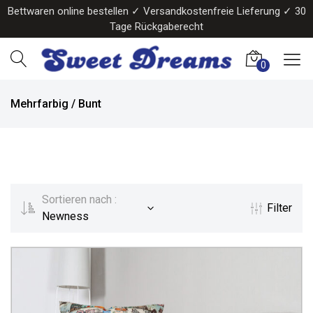
Bettwaren online bestellen ✓ Versandkostenfreie Lieferung ✓ 30
Tage Rückgaberecht
0
Mehrfarbig / Bunt
Sortieren nach :
Filter
Newness