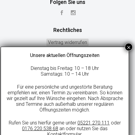
Folgen Sie uns
Rechtliches
Vertrag widerrufen
Widerrufsbelehrung
Unsere aktuellen Öffnungszeiten
Geschäftsbedingungen
Dienstag bis Freitag: 10 – 18 Uhr
Datenschutzerklärung
Samstags: 10 – 14 Uhr
Online-Streitbeilegung
Für eine persönliche und ungestörte Beratung
Impressum
empfehlen wir, einen Termin zu vereinbaren. So können
wir gezielt auf Ihre Wünsche eingehen. Nach Absprache
sind Termine auch außerhalb unserer regulären
Öffnungszeiten möglich.
Alle Preise in Euro inkl. gesetzlicher MwSt. und zzgl. evtl. anfallenden
Rufen Sie uns hierfür gerne unter
05221 270 111
oder
Versandkosten.
0176 220 538 68
an oder nutzen Sie das
© 2021 sweetdreamsbetten.de
Kontaktformular
.