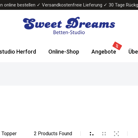
n online bestellen ✓ Versandkostenfreie Lieferung ✓ 30 Tage Rück
Sweet
Wasserbetten
Dreams
&
studio Herford
Online-Shop
Angebote
Übe
Bettenstudio
Boxspringbetten
Topper
2
Products Found