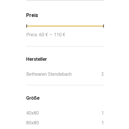
Preis
Min.
Max.
Preis:
60 €
—
110 €
Preis
Preis
Hersteller
Bettwaren Stendebach
2
Größe
40x80
1
80x80
1