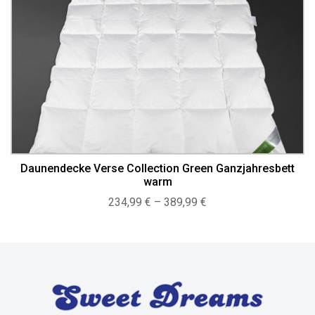
Daunendecke Verse Collection Green Ganzjahresbett
warm
Preisspanne:
234,99
€
–
389,99
€
234,99 €
bis
389,99 €