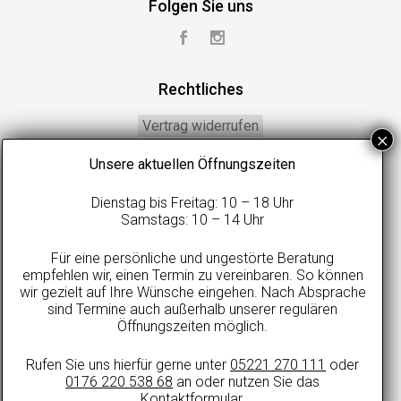
Folgen Sie uns
Rechtliches
Vertrag widerrufen
Widerrufsbelehrung
Unsere aktuellen Öffnungszeiten
Geschäftsbedingungen
Dienstag bis Freitag: 10 – 18 Uhr
Datenschutzerklärung
Samstags: 10 – 14 Uhr
Online-Streitbeilegung
Für eine persönliche und ungestörte Beratung
Impressum
empfehlen wir, einen Termin zu vereinbaren. So können
wir gezielt auf Ihre Wünsche eingehen. Nach Absprache
sind Termine auch außerhalb unserer regulären
Öffnungszeiten möglich.
Alle Preise in Euro inkl. gesetzlicher MwSt. und zzgl. evtl. anfallenden
Rufen Sie uns hierfür gerne unter
05221 270 111
oder
Versandkosten.
0176 220 538 68
an oder nutzen Sie das
© 2021 sweetdreamsbetten.de
Kontaktformular
.