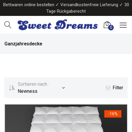
Bettwaren online bestellen ✓ Versandkostenfreie Lieferung ✓ 30
Tage Rückgaberecht
0
Ganzjahresdecke
Sortieren nach :
Filter
Newness
-
16%