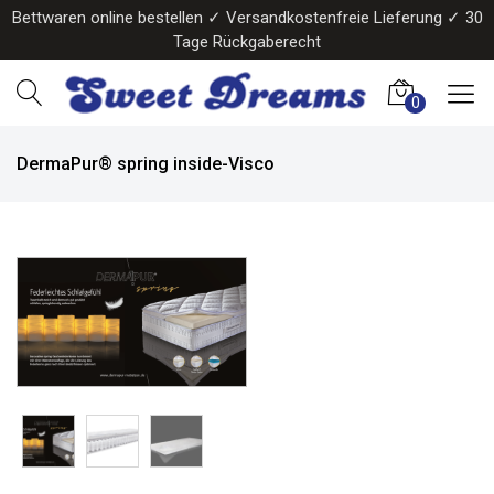
Bettwaren online bestellen ✓ Versandkostenfreie Lieferung ✓ 30
Tage Rückgaberecht
0
DermaPur® spring inside-Visco