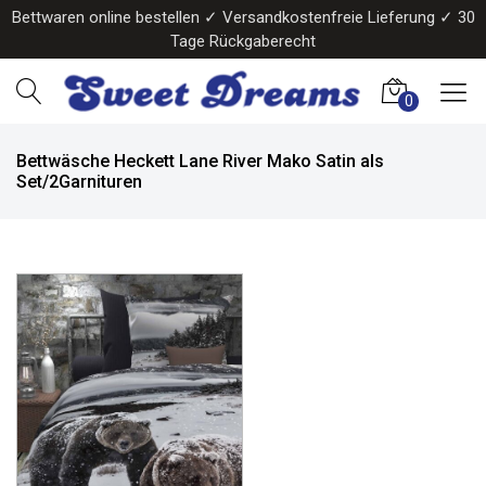
Bettwaren online bestellen ✓ Versandkostenfreie Lieferung ✓ 30
Tage Rückgaberecht
0
Bettwäsche Heckett Lane River Mako Satin als
Set/2Garnituren