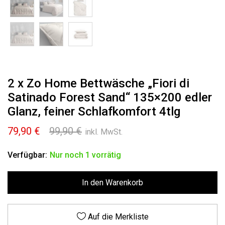
2 x Zo Home Bettwäsche „Fiori di
Satinado Forest Sand“ 135×200 edler
Glanz, feiner Schlafkomfort 4tlg
Ursprünglicher
Aktueller
79,90
€
99,90
€
inkl. MwSt.
Preis
Preis
war:
ist:
Verfügbar:
Nur noch 1 vorrätig
99,90 €
79,90 €.
In den Warenkorb
Auf die Merkliste