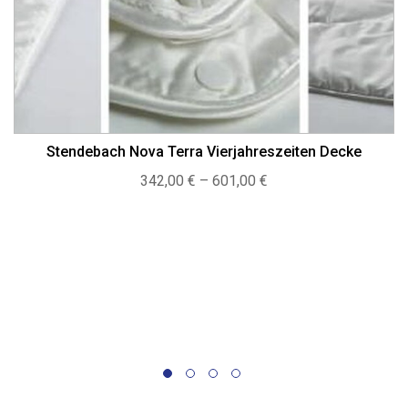
Stendebach Nova Terra Vierjahreszeiten Decke
Preisspanne:
342,00
€
–
601,00
€
342,00 €
bis
601,00 €