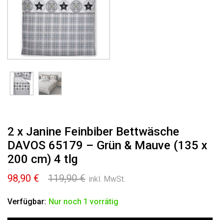
2 x Janine Feinbiber Bettwäsche
DAVOS 65179 – Grün & Mauve (135 x
200 cm) 4 tlg
Ursprünglicher
Aktueller
98,90
€
119,90
€
inkl. MwSt.
Preis
Preis
war:
ist:
Verfügbar:
Nur noch 1 vorrätig
119,90 €
98,90 €.