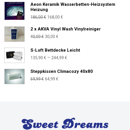
war:
ist:
Aeon Keramik Wasserbetten-Heizsystem
Heizung
166,00 €
159,00 €.
Ursprünglicher
Aktueller
186,00
€
168,00
€
Preis
Preis
2 x AKVA Vinyl Wash Vinylreiniger
war:
ist:
Ursprünglicher
Aktueller
40,00
€
30,00
€
186,00 €
168,00 €.
Preis
Preis
war:
ist:
S-Loft Bettdecke Leicht
40,00 €
30,00 €.
Preisspanne:
–
135,90
€
244,99
€
135,90 €
bis
Steppkissen Climacozy 40x80
244,99 €
Ursprünglicher
Aktueller
69,99
€
64,99
€
Preis
Preis
war:
ist:
69,99 €
64,99 €.