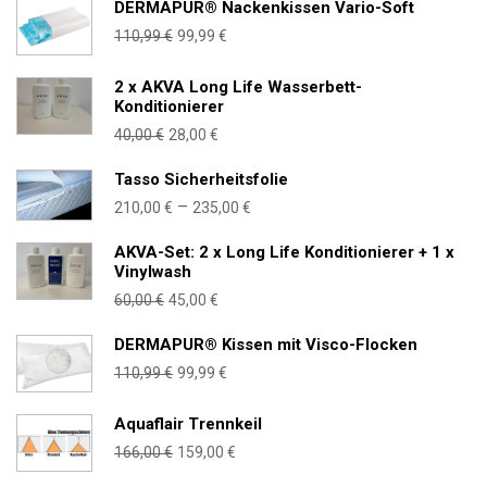
DERMAPUR® Nackenkissen Vario-Soft
Ursprünglicher
Aktueller
110,99
€
99,99
€
Preis
Preis
war:
ist:
2 x AKVA Long Life Wasserbett-
Konditionierer
110,99 €
99,99 €.
Ursprünglicher
Aktueller
40,00
€
28,00
€
Preis
Preis
Tasso Sicherheitsfolie
war:
ist:
Preisspanne:
–
210,00
€
235,00
€
40,00 €
28,00 €.
210,00 €
AKVA-Set: 2 x Long Life Konditionierer + 1 x
bis
Vinylwash
235,00 €
Ursprünglicher
Aktueller
60,00
€
45,00
€
Preis
Preis
DERMAPUR® Kissen mit Visco-Flocken
war:
ist:
Ursprünglicher
Aktueller
110,99
€
99,99
€
60,00 €
45,00 €.
Preis
Preis
war:
ist:
Aquaflair Trennkeil
110,99 €
99,99 €.
Ursprünglicher
Aktueller
166,00
€
159,00
€
Preis
Preis