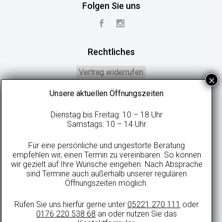
Folgen Sie uns
Rechtliches
Vertrag widerrufen
Widerrufsbelehrung
Unsere aktuellen Öffnungszeiten
Geschäftsbedingungen
Dienstag bis Freitag: 10 – 18 Uhr
Datenschutzerklärung
Samstags: 10 – 14 Uhr
Online-Streitbeilegung
Für eine persönliche und ungestörte Beratung
Impressum
empfehlen wir, einen Termin zu vereinbaren. So können
wir gezielt auf Ihre Wünsche eingehen. Nach Absprache
sind Termine auch außerhalb unserer regulären
Öffnungszeiten möglich.
Alle Preise in Euro inkl. gesetzlicher MwSt. und zzgl. evtl. anfallenden
Rufen Sie uns hierfür gerne unter
05221 270 111
oder
Versandkosten.
0176 220 538 68
an oder nutzen Sie das
© 2021 sweetdreamsbetten.de