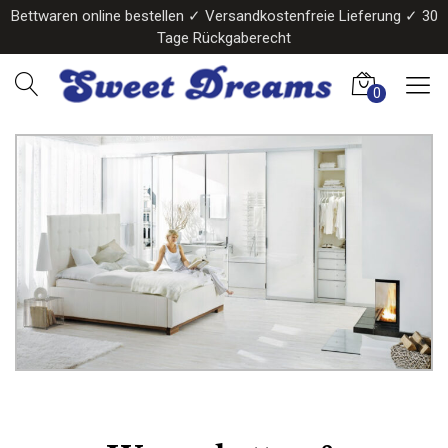
Bettwaren online bestellen ✓ Versandkostenfreie Lieferung ✓ 30
Tage Rückgaberecht
0