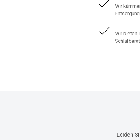
Wir kümmer
Entsorgung 
Wir bieten 
Schlafbera
Leiden S