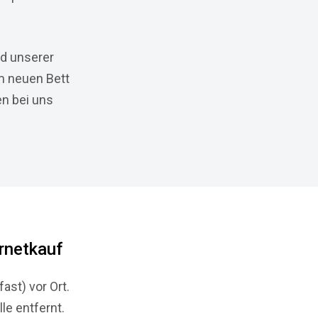
nd unserer
m neuen Bett
n bei uns
rnetkauf
st) vor Ort.
le entfernt.