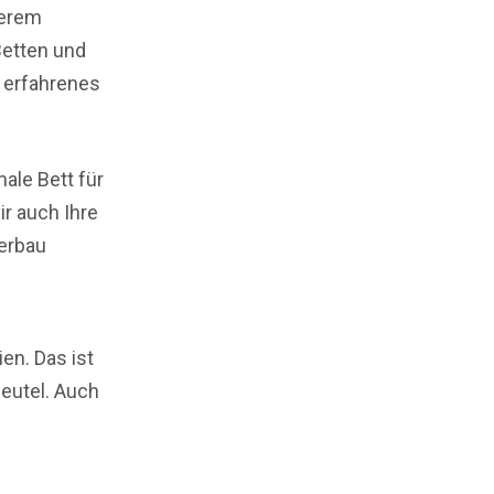
serem
Betten und
 erfahrenes
male Bett für
r auch Ihre
perbau
en. Das ist
beutel. Auch