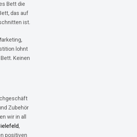
es Bett die
ett, das auf
chnitten ist.
Marketing,
tition lohnt
 Bett. Keinen
achgeschäft
und Zubehör
 wir in all
ielefeld
,
en positiven