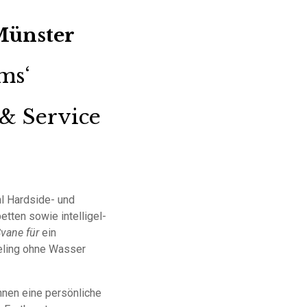
Münster
ms‘
 & Service
l Hardside- und
tten sowie intelligel-
Svane
für
ein
ling ohne Wasser
hnen eine persönliche