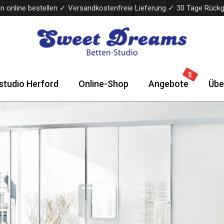
n online bestellen ✓ Versandkostenfreie Lieferung ✓ 30 Tage Rück
Sweet
Wasserbetten
Dreams
&
studio Herford
Online-Shop
Angebote
Übe
Bettenstudio
Boxspringbetten