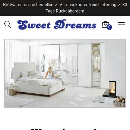
Bettwaren online bestellen ✓ Versandkostenfreie Lieferung ✓ 30
Tage Rückgaberecht
0