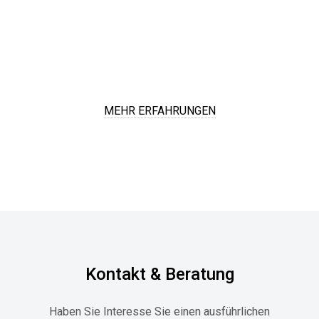
unzureichend beraten wurden. Leider mussten wir nach d
ersten Schaden schne... [
weiterlesen
]
•
SCHERFELD
MEHR ERFAHRUNGEN
Kontakt & Beratung
Haben Sie Interesse Sie einen ausführlichen