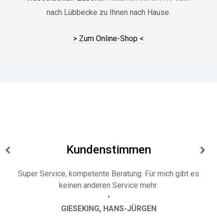
nach Lübbecke zu Ihnen nach Hause.
> Zum Online-Shop <
Kundenstimmen
 es
Vor einigen Jahren kauften wir unser erstes Wasserbett
und achteten leider zu sehr auf den Preis und nicht auf di
Qualitaet, da wir damals – nicht in Herford, sondern von
einem anderen Anbieter in einem anderen Ort- nur