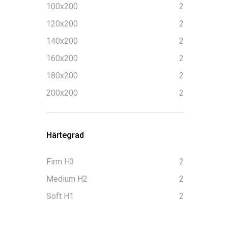
100x200
2
120x200
2
140x200
2
160x200
2
180x200
2
200x200
2
Härtegrad
Firm H3
2
Medium H2
2
Soft H1
2