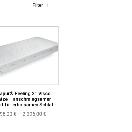
Filter
apur® Feeling 21 Visco
atze – anschmiegsamer
t für erholsamen Schlaf
Preisspanne:
198,00
€
–
2.396,00
€
1.198,00 €
bis