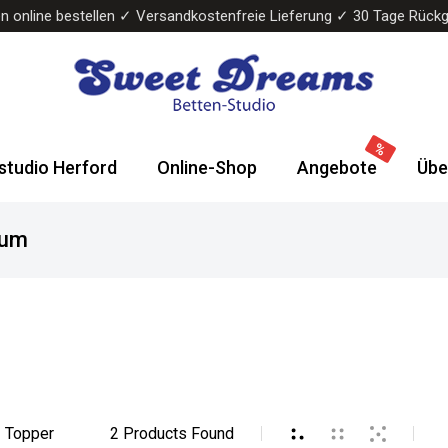
n online bestellen ✓ Versandkostenfreie Lieferung ✓ 30 Tage Rück
Sweet
Wasserbetten
Dreams
&
studio Herford
Online-Shop
Angebote
Übe
Bettenstudio
Boxspringbetten
aum
Topper
2
Products Found