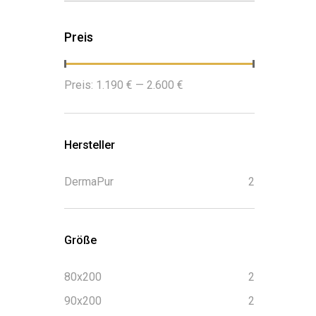
Preis
Min.
Max.
Preis:
1.190 €
—
2.600 €
Preis
Preis
Hersteller
DermaPur
2
Größe
80x200
2
90x200
2