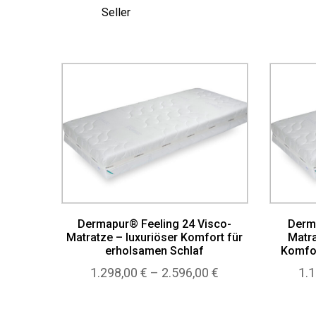
Seller
Dermapur® Feeling 24 Visco-
Derm
Matratze – luxuriöser Komfort für
Matr
erholsamen Schlaf
Komfor
Preisspanne:
1.298,00
€
–
2.596,00
€
1.
1.298,00 €
bis