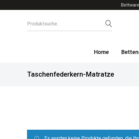
Bettware
Home
Betten
Taschenfederkern-Matratze
Es wurden keine Produkte gefunden, die Ih