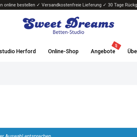
n online bestellen ✓ Versandkostenfreie Lieferung ✓ 30 Tage Rück
Sweet
Wasserbetten
Dreams
&
studio Herford
Online-Shop
Angebote
Übe
Bettenstudio
Boxspringbetten
rer Auswahl entsprechen.