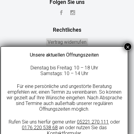
Folgen Sie uns
Rechtliches
Vertrag widerrufen
Widerrufsbelehrung
Unsere aktuellen Öffnungszeiten
Geschäftsbedingungen
Dienstag bis Freitag: 10 – 18 Uhr
Datenschutzerklärung
Samstags: 10 – 14 Uhr
Online-Streitbeilegung
Für eine persönliche und ungestörte Beratung
Impressum
empfehlen wir, einen Termin zu vereinbaren. So können
wir gezielt auf Ihre Wünsche eingehen. Nach Absprache
sind Termine auch außerhalb unserer regulären
Öffnungszeiten möglich.
Alle Preise in Euro inkl. gesetzlicher MwSt. und zzgl. evtl. anfallenden
Rufen Sie uns hierfür gerne unter
05221 270 111
oder
Versandkosten.
0176 220 538 68
an oder nutzen Sie das
© 2021 sweetdreamsbetten.de
Kontaktformular
.