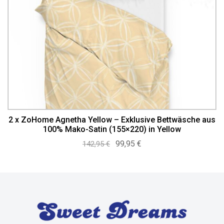
2 x ZoHome Agnetha Yellow – Exklusive Bettwäsche aus
100% Mako-Satin (155×220) in Yellow
Ursprünglicher
Aktueller
99,95
€
142,95
€
Preis
Preis
war:
ist:
142,95 €
99,95 €.