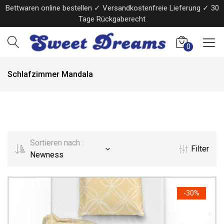
Bettwaren online bestellen ✓ Versandkostenfreie Lieferung ✓ 30
Tage Rückgaberecht
0
Schlafzimmer Mandala
Sortieren nach :
Filter
Newness
-
30%