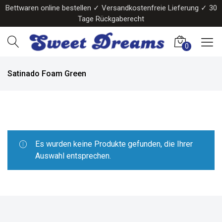
Bettwaren online bestellen ✓ Versandkostenfreie Lieferung ✓ 30
Tage Rückgaberecht
0
Satinado Foam Green
Es wurden keine Produkte gefunden, die Ihrer
Auswahl entsprechen.