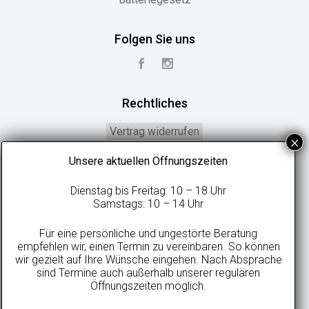
Folgen Sie uns
Rechtliches
Vertrag widerrufen
Widerrufsbelehrung
Unsere aktuellen Öffnungszeiten
Geschäftsbedingungen
Dienstag bis Freitag: 10 – 18 Uhr
Datenschutzerklärung
Samstags: 10 – 14 Uhr
Online-Streitbeilegung
Für eine persönliche und ungestörte Beratung
Impressum
empfehlen wir, einen Termin zu vereinbaren. So können
wir gezielt auf Ihre Wünsche eingehen. Nach Absprache
sind Termine auch außerhalb unserer regulären
Öffnungszeiten möglich.
Alle Preise in Euro inkl. gesetzlicher MwSt. und zzgl. evtl. anfallenden