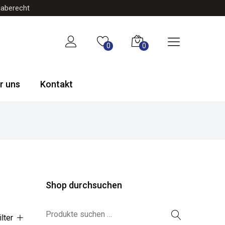
gaberecht
0
0
r uns
Kontakt
Shop durchsuchen
Suchen nach:
ilter