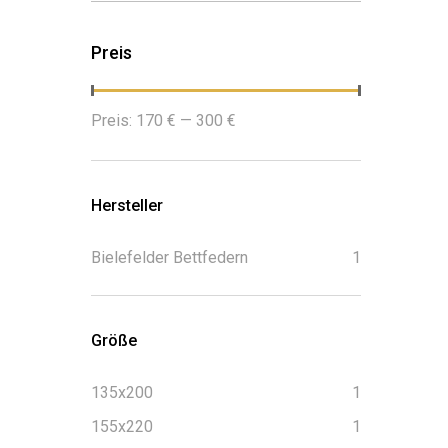
Preis
Min.
Max.
Preis:
170 €
—
300 €
Preis
Preis
Hersteller
Bielefelder Bettfedern
1
Größe
135x200
1
155x220
1