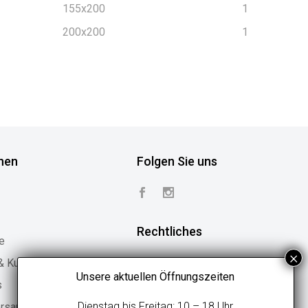
155x200
1
200x200
1
nen
Folgen Sie uns
Rechtliches
e
 & Kundenstimmen
Vertrag widerrufen
Unsere aktuellen Öffnungszeiten
s
Widerrufsbelehrung
Dienstag bis Freitag: 10 – 18 Uhr
ersand