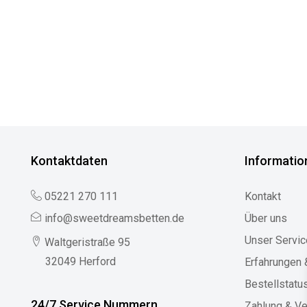
Kontaktdaten
Informatio
05221 270 111
Kontakt
info@sweetdreamsbetten.de
Über uns
Unser Servic
Waltgeristraße 95
32049 Herford
Erfahrungen
Bestellstatu
24/7 Service Nummern
Zahlung & V