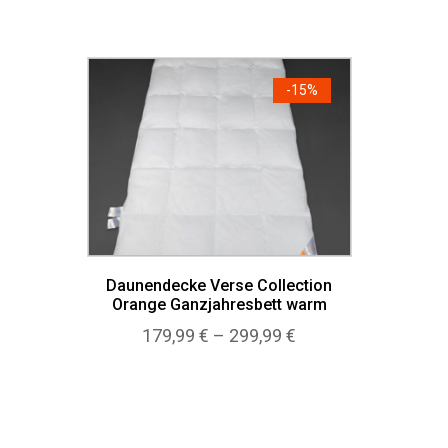
-
15%
Daunendecke Verse Collection
Orange Ganzjahresbett warm
Preisspanne:
179,99
€
–
299,99
€
179,99 €
bis
299,99 €