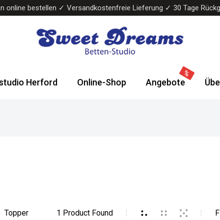
n online bestellen ✓ Versandkostenfreie Lieferung ✓ 30 Tage Rück
Sweet
Wasserbetten
Dreams
&
studio Herford
Online-Shop
Angebote
Übe
Bettenstudio
Boxspringbetten
Topper
1
Product Found
F