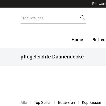
Bettware
Home
Betten
pflegeleichte Daunendecke
Alle
Top Seller
Bettwaren
Kopfkissen