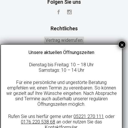
Folgen Sie uns
Rechtliches
Vertrag widerrufen
Widerrufsbelehrung
Unsere aktuellen Öffnungszeiten
Geschäftsbedingungen
Dienstag bis Freitag: 10 – 18 Uhr
Datenschutzerklärung
Samstags: 10 – 14 Uhr
Online-Streitbeilegung
Für eine persönliche und ungestörte Beratung
Impressum
empfehlen wir, einen Termin zu vereinbaren. So können
wir gezielt auf Ihre Wünsche eingehen. Nach Absprache
sind Termine auch außerhalb unserer regulären
Öffnungszeiten möglich.
Alle Preise in Euro inkl. gesetzlicher MwSt. und zzgl. evtl. anfallenden
Rufen Sie uns hierfür gerne unter
05221 270 111
oder
Versandkosten.
0176 220 538 68
an oder nutzen Sie das
© 2021 sweetdreamsbetten.de
Kontaktformular
.