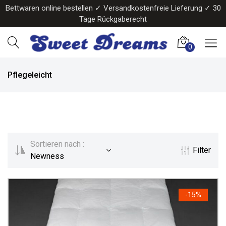
Bettwaren online bestellen ✓ Versandkostenfreie Lieferung ✓ 30
Tage Rückgaberecht
0
Pflegeleicht
Sortieren nach :
Filter
Newness
-
15%