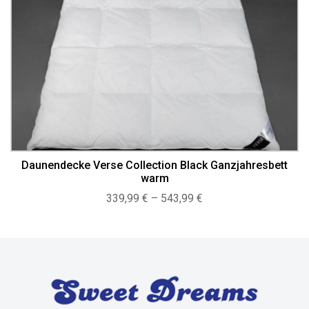
Daunendecke Verse Collection Black Ganzjahresbett
warm
Preisspanne:
339,99
€
–
543,99
€
339,99 €
bis
543,99 €