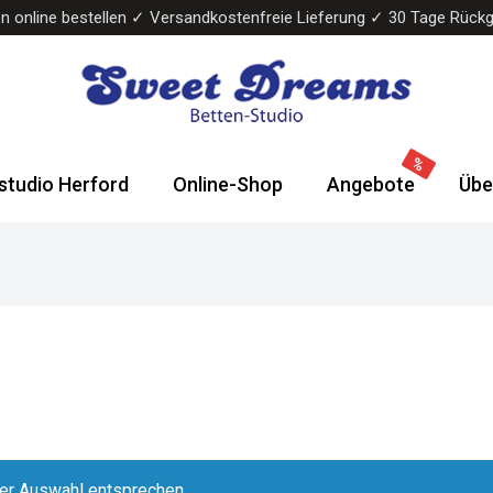
n online bestellen ✓ Versandkostenfreie Lieferung ✓ 30 Tage Rück
Sweet
Wasserbetten
Dreams
&
studio Herford
Online-Shop
Angebote
Übe
Bettenstudio
Boxspringbetten
rer Auswahl entsprechen.