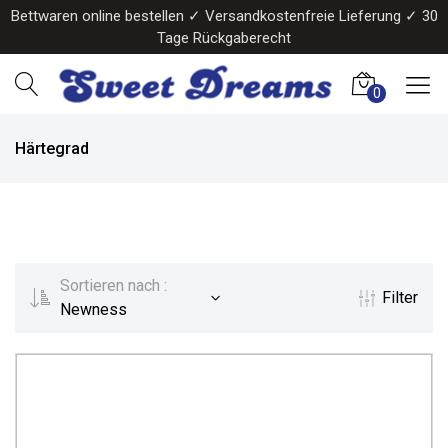
Bettwaren online bestellen ✓ Versandkostenfreie Lieferung ✓ 30
Tage Rückgaberecht
0
Härtegrad
Sortieren nach :
Filter
Newness