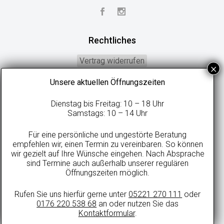
Rechtliches
Vertrag widerrufen
Widerrufsbelehrung
Unsere aktuellen Öffnungszeiten
Geschäftsbedingungen
Dienstag bis Freitag: 10 – 18 Uhr
Datenschutzerklärung
Samstags: 10 – 14 Uhr
Online-Streitbeilegung
Für eine persönliche und ungestörte Beratung
Impressum
empfehlen wir, einen Termin zu vereinbaren. So können
wir gezielt auf Ihre Wünsche eingehen. Nach Absprache
sind Termine auch außerhalb unserer regulären
Öffnungszeiten möglich.
Alle Preise in Euro inkl. gesetzlicher MwSt. und zzgl. evtl. anfallenden
Rufen Sie uns hierfür gerne unter
05221 270 111
oder
Versandkosten.
0176 220 538 68
an oder nutzen Sie das
© 2021 sweetdreamsbetten.de
Kontaktformular
.