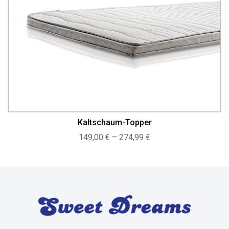
Kaltschaum-Topper
Preisspanne:
149,00
€
–
274,99
€
149,00 €
bis
274,99 €