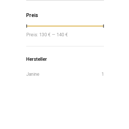
Preis
Min.
Max.
Preis:
130 €
—
140 €
Preis
Preis
Hersteller
Janine
1