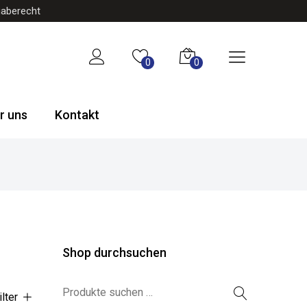
gaberecht
0
0
r uns
Kontakt
Shop durchsuchen
Suchen nach:
ilter