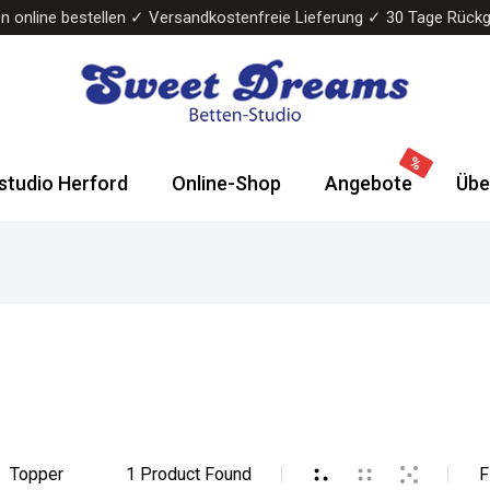
n online bestellen ✓ Versandkostenfreie Lieferung ✓ 30 Tage Rück
Sweet
Wasserbetten
Dreams
&
studio Herford
Online-Shop
Angebote
Übe
Bettenstudio
Boxspringbetten
Topper
1
Product Found
F