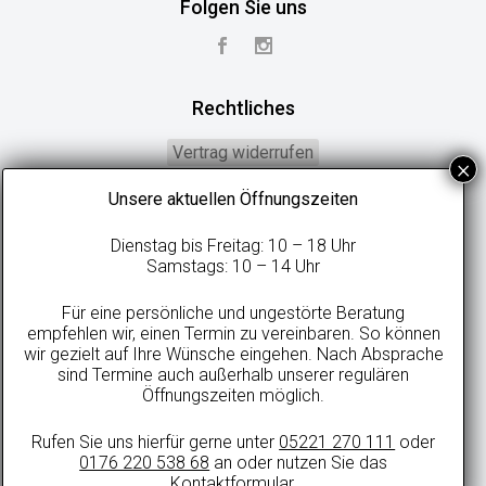
Folgen Sie uns
Rechtliches
Vertrag widerrufen
Widerrufsbelehrung
Unsere aktuellen Öffnungszeiten
Geschäftsbedingungen
Dienstag bis Freitag: 10 – 18 Uhr
Datenschutzerklärung
Samstags: 10 – 14 Uhr
Online-Streitbeilegung
Für eine persönliche und ungestörte Beratung
Impressum
empfehlen wir, einen Termin zu vereinbaren. So können
wir gezielt auf Ihre Wünsche eingehen. Nach Absprache
sind Termine auch außerhalb unserer regulären
Öffnungszeiten möglich.
Alle Preise in Euro inkl. gesetzlicher MwSt. und zzgl. evtl. anfallenden
Rufen Sie uns hierfür gerne unter
05221 270 111
oder
Versandkosten.
0176 220 538 68
an oder nutzen Sie das
© 2021 sweetdreamsbetten.de
Kontaktformular
.