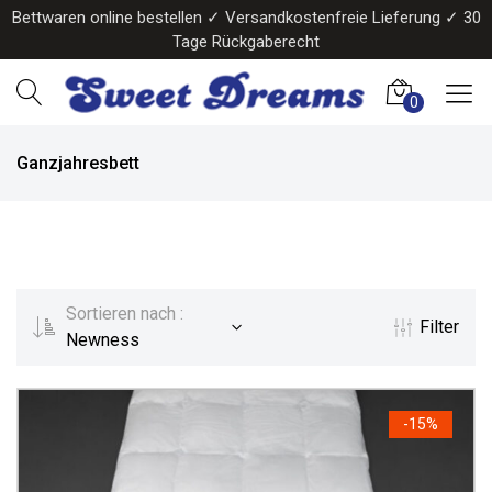
Bettwaren online bestellen ✓ Versandkostenfreie Lieferung ✓ 30
Tage Rückgaberecht
0
Ganzjahresbett
Sortieren nach :
Filter
Newness
-
15%