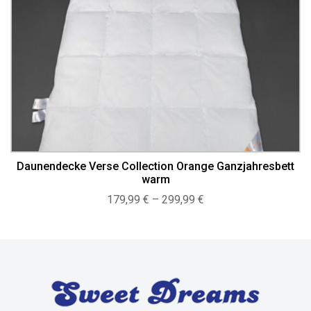
Daunendecke Verse Collection Orange Ganzjahresbett
warm
Preisspanne:
179,99
€
–
299,99
€
179,99 €
bis
299,99 €