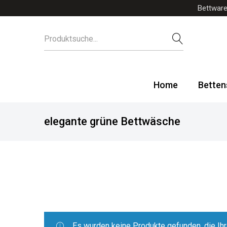
Bettware
Home
Betten
elegante grüne Bettwäsche
Es wurden keine Produkte gefunden, die Ih