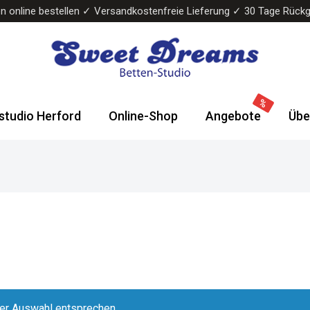
n online bestellen ✓ Versandkostenfreie Lieferung ✓ 30 Tage Rück
Sweet
Wasserbetten
Dreams
&
studio Herford
Online-Shop
Angebote
Übe
Bettenstudio
Boxspringbetten
rer Auswahl entsprechen.