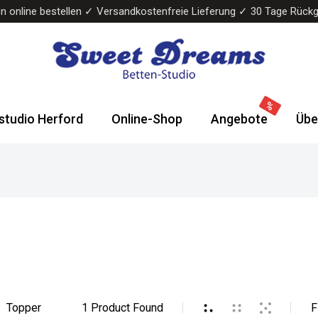
n online bestellen ✓ Versandkostenfreie Lieferung ✓ 30 Tage Rück
Sweet
Wasserbetten
Dreams
&
studio Herford
Online-Shop
Angebote
Übe
Bettenstudio
Boxspringbetten
Topper
1
Product Found
F