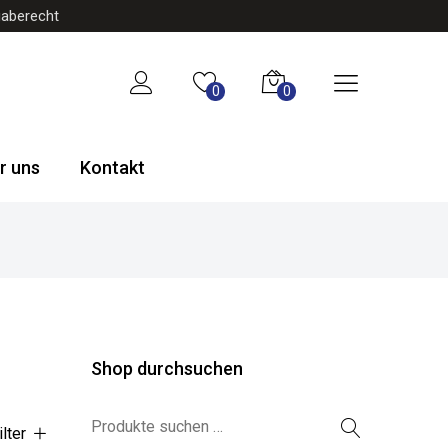
gaberecht
0
0
r uns
Kontakt
Shop durchsuchen
Suchen nach:
ilter