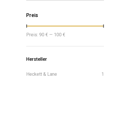
Preis
Min.
Max.
Preis:
90 €
—
100 €
Preis
Preis
Hersteller
Heckett & Lane
1