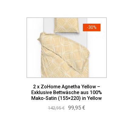
-
30%
2 x ZoHome Agnetha Yellow –
Exklusive Bettwäsche aus 100%
Mako-Satin (155×220) in Yellow
Ursprünglicher
Aktueller
99,95
€
142,95
€
Preis
Preis
war:
ist:
142,95 €
99,95 €.