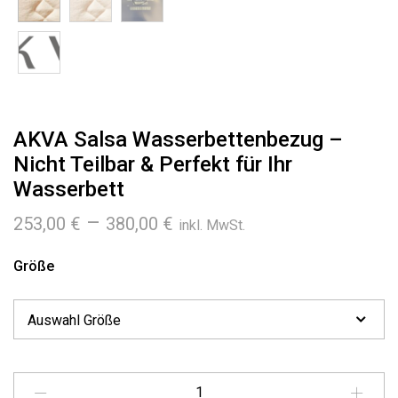
AKVA Salsa Wasserbettenbezug –
Nicht Teilbar & Perfekt für Ihr
Wasserbett
Preisspanne:
–
253,00
€
380,00
€
inkl. MwSt.
253,00 €
bis
Größe
380,00 €
Menge