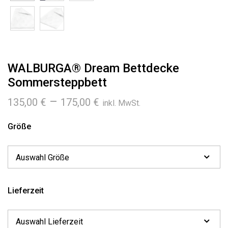
WALBURGA® Dream Bettdecke
Sommersteppbett
Preisspanne:
–
135,00
€
175,00
€
inkl. MwSt.
135,00 €
bis
Größe
175,00 €
Lieferzeit