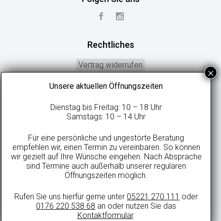
Rechtliches
Vertrag widerrufen
Widerrufsbelehrung
Unsere aktuellen Öffnungszeiten
Geschäftsbedingungen
Dienstag bis Freitag: 10 – 18 Uhr
Datenschutzerklärung
Samstags: 10 – 14 Uhr
Online-Streitbeilegung
Für eine persönliche und ungestörte Beratung
Impressum
empfehlen wir, einen Termin zu vereinbaren. So können
wir gezielt auf Ihre Wünsche eingehen. Nach Absprache
sind Termine auch außerhalb unserer regulären
Öffnungszeiten möglich.
Alle Preise in Euro inkl. gesetzlicher MwSt. und zzgl. evtl. anfallenden
Rufen Sie uns hierfür gerne unter
05221 270 111
oder
Versandkosten.
0176 220 538 68
an oder nutzen Sie das
© 2021 sweetdreamsbetten.de
Kontaktformular
.