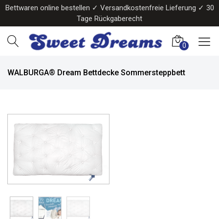
Bettwaren online bestellen ✓ Versandkostenfreie Lieferung ✓ 30
Tage Rückgaberecht
0
WALBURGA® Dream Bettdecke Sommersteppbett