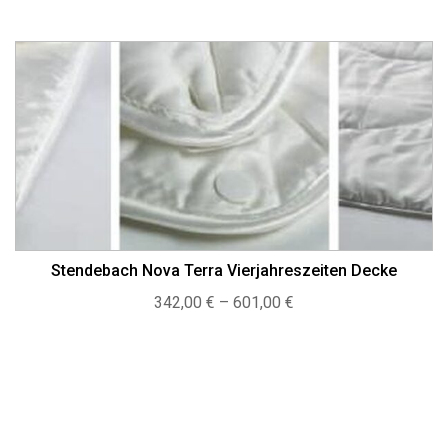
Stendebach Nova Terra Vierjahreszeiten Decke
Preisspanne:
342,00
€
–
601,00
€
342,00 €
bis
601,00 €