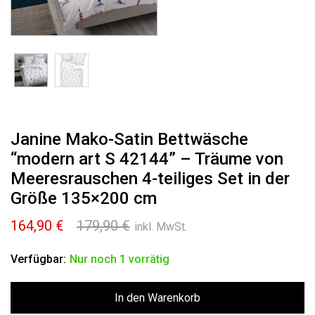
Janine Mako-Satin Bettwäsche
“modern art S 42144” – Träume von
Meeresrauschen 4-teiliges Set in der
Größe 135×200 cm
Ursprünglicher
Aktueller
164,90
€
179,90
€
inkl. MwSt.
Preis
Preis
war:
ist:
Verfügbar:
Nur noch 1 vorrätig
179,90 €
164,90 €.
In den Warenkorb