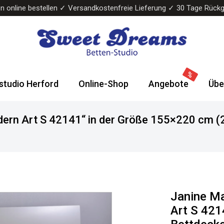
n online bestellen ✓ Versandkostenfreie Lieferung ✓ 30 Tage Rück
Sweet
Wasserbetten
Dreams
&
studio Herford
Online-Shop
Angebote
Übe
Bettenstudio
Boxspringbetten
ern Art S 42141“ in der Größe 155×220 cm (
Janine M
Art S 421