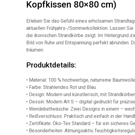
Kopfkissen 80×80 cm)
Erleben Sie das Gefühl eines erholsamen Strandta
aktuellen Frühjahrs-/Sommerkollektion. Lassen Sie
die ikonischen Strandkörbe zeigt. Im Hintergrund 
Bild von Ruhe und Entspannung perfekt abrunden. Die
träumen.
Produktdetails:
• Material: 100 % hochwertige, naturreine Baumwoll
• Farbe: Strahlendes Rot und Blau
• Design: Modern und künstlerisch, mit Strandkörbe
• Dessin: Modern Art S – digital gedruckt für präzi
• Wendebettwäsche: Zwei Designs in einem – wechs
• Reißverschluss: Praktisch und einfach in der Ha
• Zertifikate: Öko-Tex Standard – für ein sicheres Ge
• Besonderheiten: Atmungsaktiv, feuchtigkeitsreguli