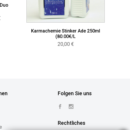
 Duo
Preisspanne:
€
189,00 €
bis
Karmachemie Stinker Ade 250ml
353,00 €
(80.00€/L
20,00
€
nen
Folgen Sie uns
Rechtliches
e