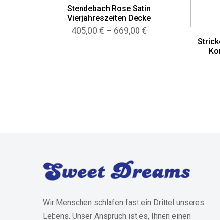
Stendebach Rose Satin
Vierjahreszeiten Decke
Preisspanne:
405,00
€
–
669,00
€
405,00 €
Stric
bis
Kon
669,00 €
Wir Menschen schlafen fast ein Drittel unseres
Lebens. Unser Anspruch ist es, Ihnen einen