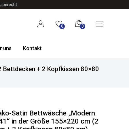
gaberecht
0
0
r uns
Kontakt
2 Bettdecken + 2 Kopfkissen 80×80
ako-Satin Bettwäsche „Modern
41“ in der Größe 155×220 cm (2