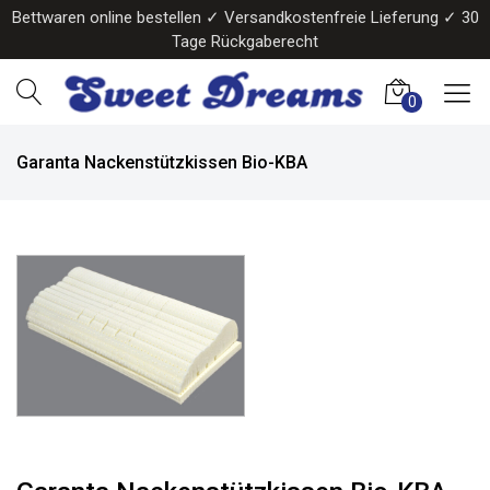
Bettwaren online bestellen ✓ Versandkostenfreie Lieferung ✓ 30
Tage Rückgaberecht
0
Garanta Nackenstützkissen Bio-KBA