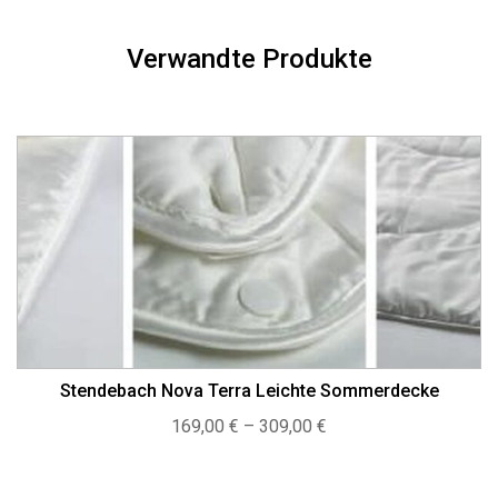
Verwandte Produkte
Stendebach Nova Terra Leichte Sommerdecke
Preisspanne:
169,00
€
–
309,00
€
169,00 €
bis
309,00 €