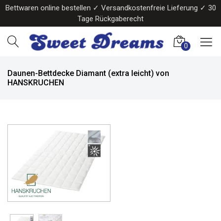
Bettwaren online bestellen ✓ Versandkostenfreie Lieferung ✓ 30
Tage Rückgaberecht
0
Daunen-Bettdecke Diamant (extra leicht) von
HANSKRUCHEN