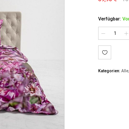
Verfügbar:
Vor
Menge
Kategorien:
Alle
Auf
die
Merkl
iste