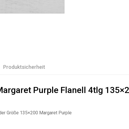
Produktsicherheit
argaret Purple Flanell 4tlg 135×
der Größe 135×200 Margaret Purple