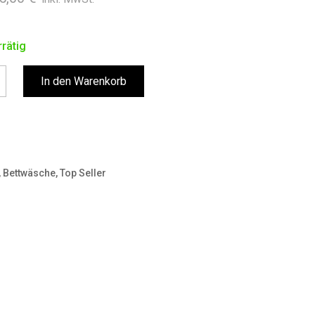
Preis
Preis
war:
ist:
rätig
105,00 €
89,90 €.
In den Warenkorb
,
Bettwäsche
,
Top Seller