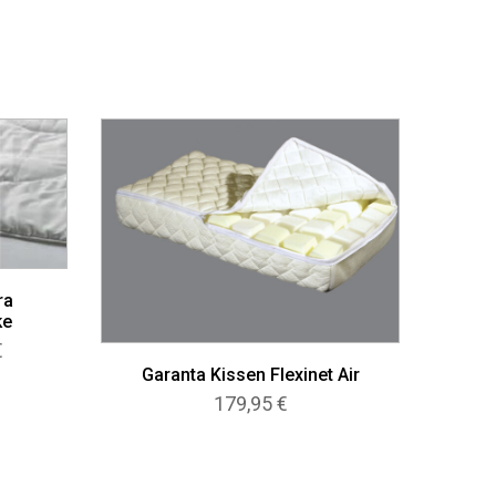
ra
ke
Preisspanne:
€
342,00 €
Garanta Kissen Flexinet Air
bis
179,95
€
601,00 €