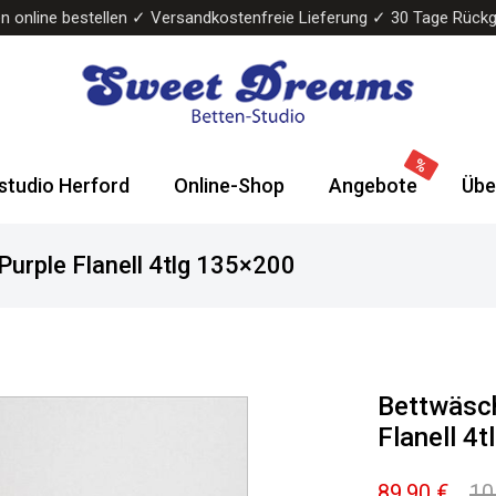
n online bestellen ✓ Versandkostenfreie Lieferung ✓ 30 Tage Rück
Sweet
Wasserbetten
Dreams
&
studio Herford
Online-Shop
Angebote
Übe
Bettenstudio
Boxspringbetten
urple Flanell 4tlg 135×200
Bettwäsch
Flanell 4
89,90
€
10