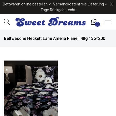
Bettwaren online bestellen ✓ Versandkostenfreie Lieferung ✓ 30
Tage Rückgaberecht
0
Bettwäsche Heckett Lane Amelia Flanell 4tlg 135×200