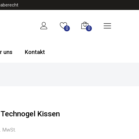
gaberecht
0
0
r uns
Kontakt
 Technogel Kissen
l. MwSt.