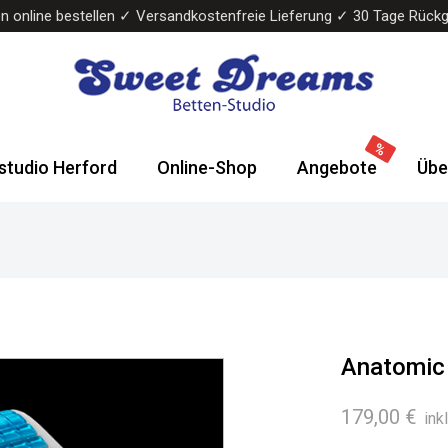
n online bestellen ✓ Versandkostenfreie Lieferung ✓ 30 Tage Rück
Sweet
Wasserbetten
Dreams
&
studio Herford
Online-Shop
Angebote
Übe
Bettenstudio
Boxspringbetten
Anatomic
179,00
€
ink