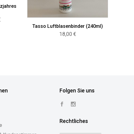
zjahres
Preisspanne:
€
199,00 €
Tasso Luftblasenbinder (240ml)
bis
18,00
€
349,00 €
nen
Folgen Sie uns
Rechtliches
e