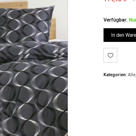
Verfügbar:
Nur
In den War
Kategorien:
Alle
Auf
die
Merkl
iste