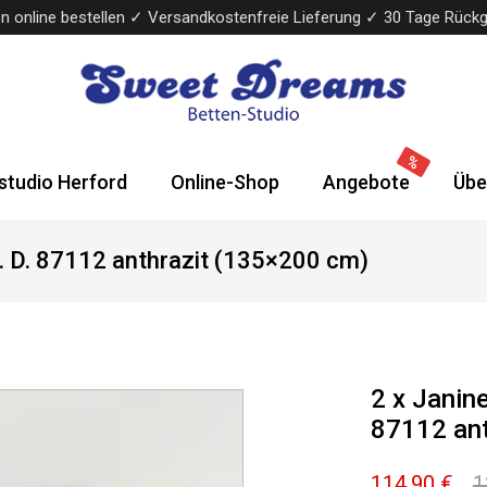
n online bestellen ✓ Versandkostenfreie Lieferung ✓ 30 Tage Rück
Sweet
Wasserbetten
Dreams
&
studio Herford
Online-Shop
Angebote
Übe
Bettenstudio
Boxspringbetten
. D. 87112 anthrazit (135×200 cm)
2 x Janin
87112 ant
114,90
€
1