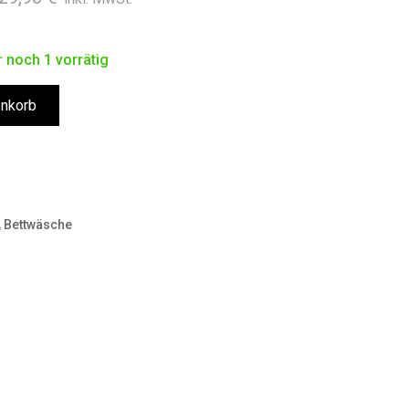
Preis
Preis
war:
ist:
 noch 1 vorrätig
129,90 €
114,90 €.
enkorb
,
Bettwäsche