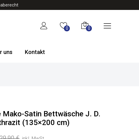
gaberecht
0
0
r uns
Kontakt
e Mako-Satin Bettwäsche J. D.
hrazit (135×200 cm)
Ursprünglicher
Aktueller
29,90
€
inkl. MwSt.