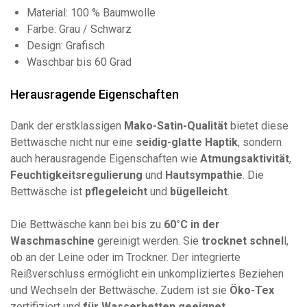
Material: 100 % Baumwolle
Farbe: Grau / Schwarz
Design: Grafisch
Waschbar bis 60 Grad
Herausragende Eigenschaften
Dank der erstklassigen
Mako-Satin-Qualität
bietet diese
Bettwäsche nicht nur eine
seidig-glatte Haptik
, sondern
auch herausragende Eigenschaften wie
Atmungsaktivität
,
Feuchtigkeitsregulierung
und
Hautsympathie
. Die
Bettwäsche ist
pflegeleicht
und
bügelleicht
.
Die Bettwäsche kann bei bis zu
60°C in der
Waschmaschine
gereinigt werden. Sie
trocknet schnel
l,
ob an der Leine oder im Trockner. Der integrierte
Reißverschluss ermöglicht ein unkompliziertes Beziehen
und Wechseln der Bettwäsche. Zudem ist sie
Öko-Tex
zertifiziert und
für Wasserbetten geeignet
.