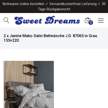
Bettwaren online bestellen ✓ Versandkostenfreie Lieferung ✓ 30
Tage Rückgaberecht
0
2 x Janine Mako-Satin Bettwäsche J.D. 87065 in Grau
155×220