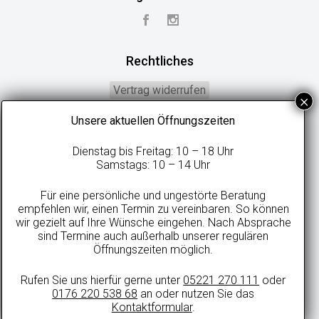
Rechtliches
Vertrag widerrufen
Widerrufsbelehrung
Unsere aktuellen Öffnungszeiten
Geschäftsbedingungen
Dienstag bis Freitag: 10 – 18 Uhr
Datenschutzerklärung
Samstags: 10 – 14 Uhr
Online-Streitbeilegung
Für eine persönliche und ungestörte Beratung
Impressum
empfehlen wir, einen Termin zu vereinbaren. So können
wir gezielt auf Ihre Wünsche eingehen. Nach Absprache
sind Termine auch außerhalb unserer regulären
Öffnungszeiten möglich.
Alle Preise in Euro inkl. gesetzlicher MwSt. und zzgl. evtl. anfallenden
Rufen Sie uns hierfür gerne unter
05221 270 111
oder
Versandkosten.
0176 220 538 68
an oder nutzen Sie das
© 2021 sweetdreamsbetten.de
Kontaktformular
.