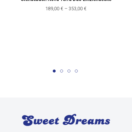
Preisspanne:
189,00
€
–
353,00
€
189,00 €
bis
353,00 €