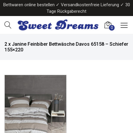
Bettwaren online bestellen ✓ Versandkostenfreie Lieferung ✓ 30
Tage Rückgaberecht
0
2 x Janine Feinbiber Bettwäsche Davos 65158 – Schiefer
155×220