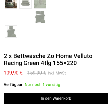
2 x Bettwäsche Zo Home Velluto
Racing Green 4tlg 155×220
Ursprünglicher
Aktueller
109,90
€
159,90
€
inkl. MwSt.
Preis
Preis
war:
ist:
Verfügbar:
Nur noch 1 vorrätig
159,90 €
109,90 €.
In den Warenkorb