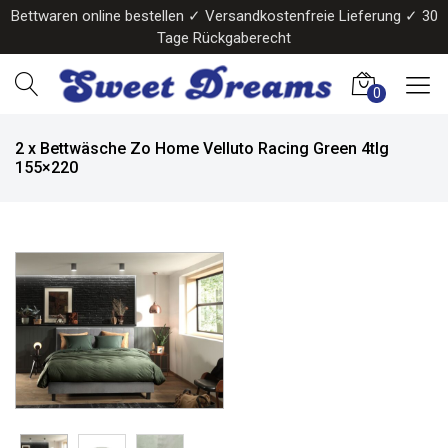
Bettwaren online bestellen ✓ Versandkostenfreie Lieferung ✓ 30
Tage Rückgaberecht
0
2 x Bettwäsche Zo Home Velluto Racing Green 4tlg
155×220