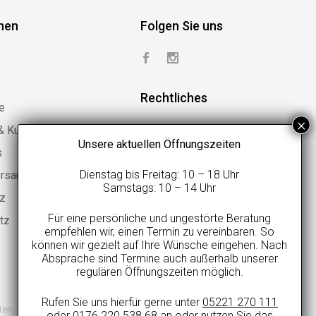
nen
Folgen Sie uns
Rechtliches
e
 & Kundenstimmen
Vertrag widerrufen
Unsere aktuellen Öffnungszeiten
s
Widerrufsbelehrung
Dienstag bis Freitag: 10 – 18 Uhr
ersand
Geschäftsbedingungen
Samstags: 10 – 14 Uhr
tz
Datenschutzerklärung
Für eine persönliche und ungestörte Beratung
tz
Online-Streitbeilegung
empfehlen wir, einen Termin zu vereinbaren. So
können wir gezielt auf Ihre Wünsche eingehen. Nach
Impressum
Absprache sind Termine auch außerhalb unserer
regulären Öffnungszeiten möglich.
Rufen Sie uns hierfür gerne unter
05221 270 111
ten.
oder
0176 220 538 68
an oder nutzen Sie das