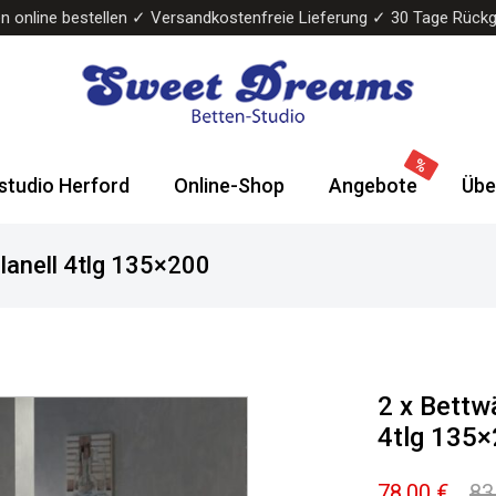
n online bestellen ✓ Versandkostenfreie Lieferung ✓ 30 Tage Rück
Sweet
Wasserbetten
Dreams
&
studio Herford
Online-Shop
Angebote
Übe
Bettenstudio
Boxspringbetten
lanell 4tlg 135×200
2 x Bettw
4tlg 135
78,00
€
83