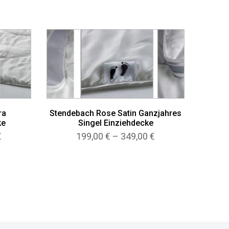
ra
Stendebach Rose Satin Ganzjahres
ke
Singel Einziehdecke
Preisspanne:
Preisspanne:
€
199,00
€
–
349,00
€
342,00 €
199,00 €
bis
bis
601,00 €
349,00 €