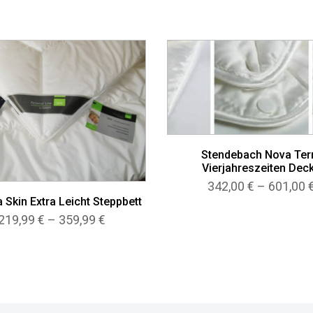
Stendebach Nova Ter
Vierjahreszeiten Dec
342,00
€
–
601,00
 Skin Extra Leicht Steppbett
Preisspanne:
219,99
€
–
359,99
€
219,99 €
bis
359,99 €