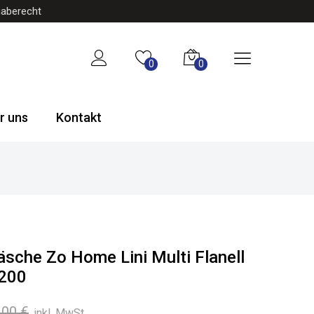
gaberecht
0
0
r uns
Kontakt
äsche Zo Home Lini Multi Flanell
×200
Ursprünglicher
Aktueller
,00
€
inkl. MwSt.