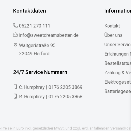
Kontaktdaten
Informatio
05221 270 111
Kontakt
info@sweetdreamsbetten.de
Über uns
Unser Servic
Waltgeristraße 95
32049 Herford
Erfahrungen
Bestellstatu
24/7 Service Nummern
Zahlung & V
Elektrogese
C. Humphrey | 0176 2205 3869
Batteriegese
R. Humphrey | 0176 2205 3868
e Preise in Euro inkl. gesetzlicher MwSt. und zzgl. evtl. anfallenden Versandkos