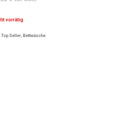
Preis
Preis
war:
ist:
ht vorrätig
83,00 €
78,00 €.
,
Top Seller
,
Bettwäsche