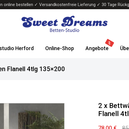
n online bestellen ✓ Versandkostenfreie Lieferung ✓ 30 Tage Rück
Sweet
Wasserbetten
Dreams
&
studio Herford
Online-Shop
Angebote
Übe
Bettenstudio
Boxspringbetten
n Flanell 4tlg 135×200
2 x Bett
Flanell 4
78,00
€
85