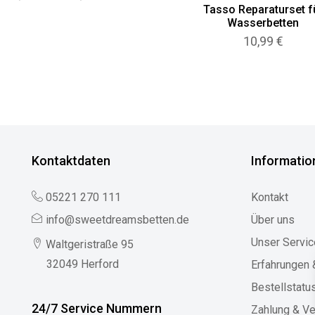
199,00 €
Tasso Reparaturset f
bis
Wasserbetten
330,00 €
10,99
€
Kontaktdaten
Informatio
05221 270 111
Kontakt
info@sweetdreamsbetten.de
Über uns
Unser Servic
Waltgeristraße 95
32049 Herford
Erfahrungen
Bestellstatu
24/7 Service Nummern
Zahlung & V