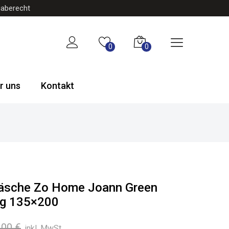
gaberecht
0
0
r uns
Kontakt
wäsche Zo Home Joann Green
tlg 135×200
Ursprünglicher
Aktueller
,00
€
inkl. MwSt.